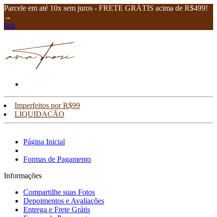
Parcele em até 10x sem juros - FRETE GRÁTIS acima de R$499!
→
link
Imperfeitos por R$99
LIQUIDAÇÃO
Página Inicial
Formas de Pagamento
Informações
Compartilhe suas Fotos
Depoimentos e Avaliações
Entrega e Frete Grátis