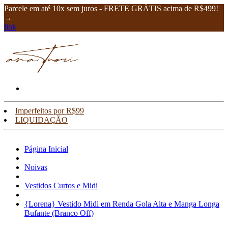
Parcele em até 10x sem juros - FRETE GRÁTIS acima de R$499!
→
link
Imperfeitos por R$99
LIQUIDAÇÃO
Página Inicial
Noivas
Vestidos Curtos e Midi
{Lorena} Vestido Midi em Renda Gola Alta e Manga Longa
Bufante (Branco Off)